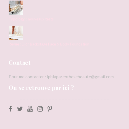
Typology. : nouveaux tests !
Revue : Dior Backstage Face & Body Foundation
Contact
Pour me contacter : lpblaparenthesebeaute@gmail.com
On se retrouve par ici ?