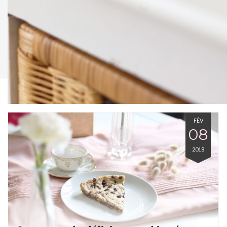
FÉV
08
2018