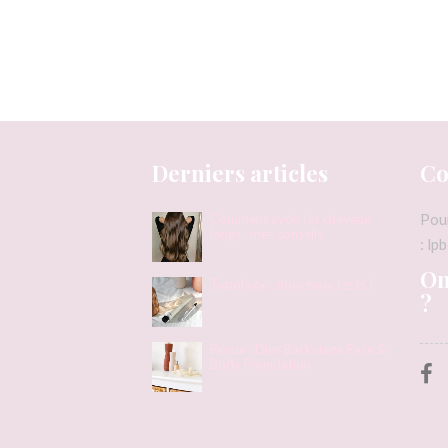
Derniers articles
Co
Pou
Comment avoir les cheveux
longs : mes conseils
: l
On
Typology. : nouveaux tests !
?
Revue : Dior Backstage Face &
Body Foundation