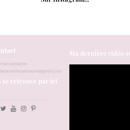
ntact
Ma dernière vidéo s
r me contacter
pblaparenthesebeaute@gmail.com
 se retrouve par ici