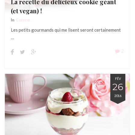
La recette du délicieux cookie géant
(et vegan) !
In
Cuisine
Les petits gourmands qui me lisent seront certainement
…
2
FÉV
26
2016