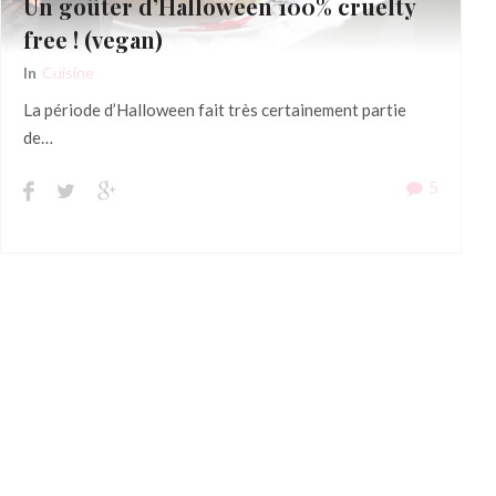
Un goûter d’Halloween 100% cruelty
free ! (vegan)
In
Cuisine
La période d’Halloween fait très certainement partie
de…
5