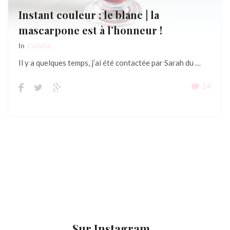
Instant couleur : le blanc | la
mascarpone est à l’honneur !
In
Cuisine
Il y a quelques temps, j’ai été contactée par Sarah du …
14
Sur Instagram...