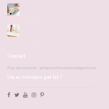
Typology. : nouveaux tests !
Revue : Dior Backstage Face & Body Foundation
Contact
Pour me contacter : lpblaparenthesebeaute@gmail.com
On se retrouve par ici ?