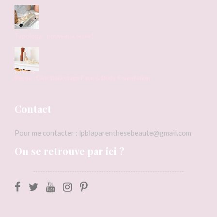
Typology. : nouveaux tests !
Revue : Dior Backstage Face & Body Foundation
Contact
Pour me contacter : lpblaparenthesebeaute@gmail.com
On se retrouve par ici ?