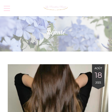
Beauté
AOÛT
18
2021