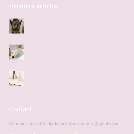
Derniers articles
Comment avoir les cheveux longs : mes conseils
Typology. : nouveaux tests !
Revue : Dior Backstage Face & Body Foundation
Contact
Pour me contacter : lpblaparenthesebeaute@gmail.com