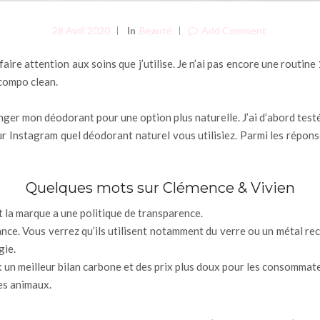
28 Avril 2020
In
Beauté
Add Comment
 faire attention aux soins que j’utilise. Je n’ai pas encore une routi
 compo clean.
Revue Clémence & Vivien.
ger mon déodorant pour une option plus naturelle. J’ai d’abord testé 
 Instagram quel déodorant naturel vous utilisiez. Parmi les réponses
Quelques mots sur Clémence & Vivien
 la marque a une politique de transparence.
ce. Vous verrez qu’ils utilisent notamment du verre ou un métal recy
gie.
 : un meilleur bilan carbone et des prix plus doux pour les consommat
es animaux.