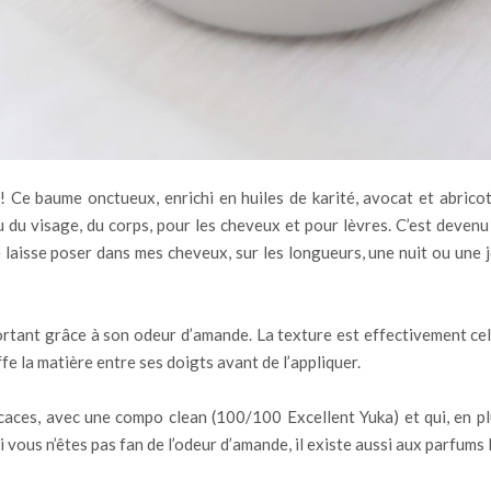
Ce baume onctueux, enrichi en huiles de karité, avocat et abricot, 
au du visage, du corps, pour les cheveux et pour lèvres. C’est deve
t le laisse poser dans mes cheveux, sur les longueurs, une nuit ou un
nfortant grâce à son odeur d’amande. La texture est effectivement ce
e la matière entre ses doigts avant de l’appliquer.
ficaces, avec une compo clean (100/100 Excellent Yuka) et qui, en 
vous n’êtes pas fan de l’odeur d’amande, il existe aussi aux parfums 