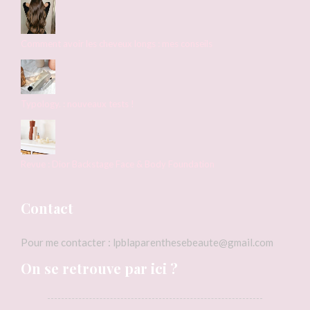
Comment avoir les cheveux longs : mes conseils
Typology. : nouveaux tests !
Revue : Dior Backstage Face & Body Foundation
Contact
Pour me contacter : lpblaparenthesebeaute@gmail.com
On se retrouve par ici ?