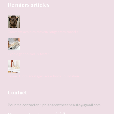
Derniers articles
Comment avoir les cheveux longs : mes conseils
Typology. : nouveaux tests !
Revue : Dior Backstage Face & Body Foundation
Contact
Pour me contacter : lpblaparenthesebeaute@gmail.com