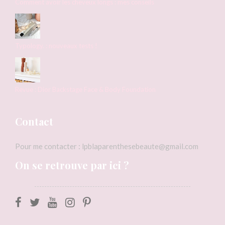
Comment avoir les cheveux longs : mes conseils
Typology. : nouveaux tests !
Revue : Dior Backstage Face & Body Foundation
Contact
Pour me contacter : lpblaparenthesebeaute@gmail.com
On se retrouve par ici ?