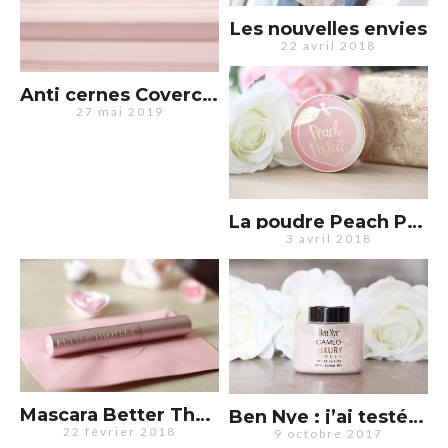
Les nouvelles envies
22 avril 2018
Anti cernes Covercorrect d’Adopt : le secret d’un joli teint ?
27 mai 2019
La poudre Peach Perfect de Too Faced : petite déception
3 avril 2018
Mascara Better Than Sex de Too Faced : amour ou déception ?
Ben Nye : j’ai testé la fameuse poudre de Kim Kardashian
22 février 2018
9 octobre 2017