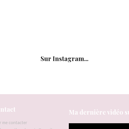
Sur Instagram...
ntact
Ma dernière vidéo s
r me contacter