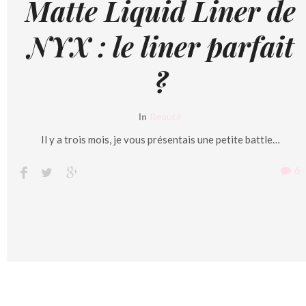
Matte Liquid Liner de
NYX : le liner parfait
?
In
Beauté
Il y a trois mois, je vous présentais une petite battle…
6