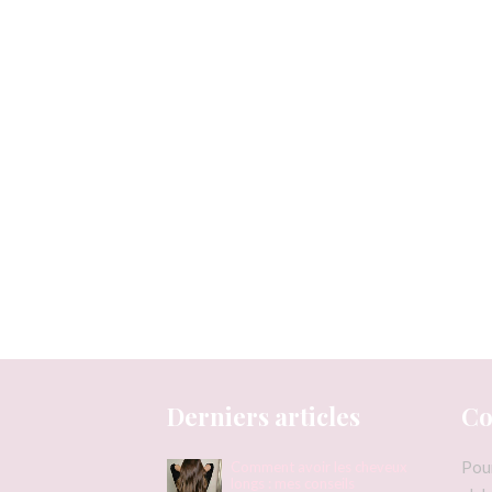
Derniers articles
Co
Pou
Comment avoir les cheveux
longs : mes conseils