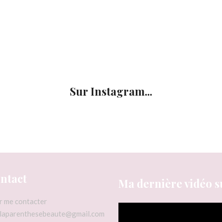
Sur Instagram...
ntact
Ma dernière vidéo s
r me contacter
pblaparenthesebeaute@gmail.com