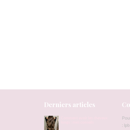
Derniers articles
Co
Pou
Comment avoir les cheveux
longs : mes conseils
: l