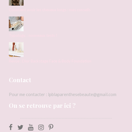
Comment avoir les cheveux longs : mes conseils
Typology. : nouveaux tests !
Revue : Dior Backstage Face & Body Foundation
Contact
Pour me contacter : lpblaparenthesebeaute@gmail.com
On se retrouve par ici ?